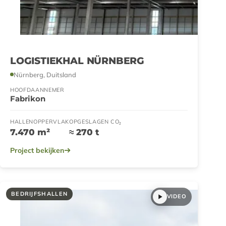
LOGISTIEKHAL NÜRNBERG
Nürnberg, Duitsland
HOOFDAANNEMER
Fabrikon
HALLENOPPERVLAK
OPGESLAGEN CO₂
7.470 m²
≈ 270 t
Project bekijken
BEDRIJFSHALLEN
VIDEO