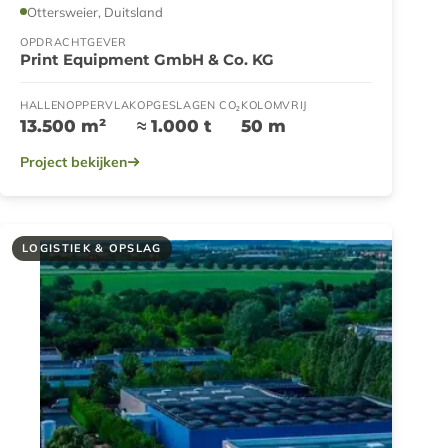
Ottersweier, Duitsland
OPDRACHTGEVER
Print Equipment GmbH & Co. KG
HALLENOPPERVLAK
OPGESLAGEN CO₂
KOLOMVRIJ
13.500 m²
≈ 1.000 t
50 m
Project bekijken
LOGISTIEK & OPSLAG