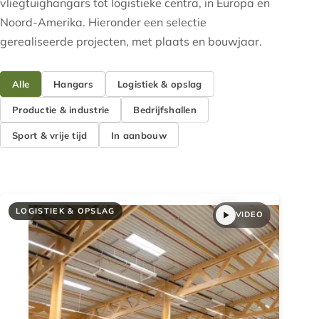
vliegtuighangars tot logistieke centra, in Europa en
Noord-Amerika. Hieronder een selectie
gerealiseerde projecten, met plaats en bouwjaar.
Alle
Hangars
Logistiek & opslag
Productie & industrie
Bedrijfshallen
Sport & vrije tijd
In aanbouw
LOGISTIEK & OPSLAG
VIDEO