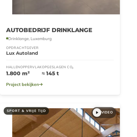
AUTOBEDRIJF DRINKLANGE
Drinklange, Luxemburg
OPDRACHTGEVER
Lux Autoland
HALLENOPPERVLAK
OPGESLAGEN CO₂
1.800 m²
≈ 145 t
Project bekijken
SPORT & VRIJE TIJD
VIDEO