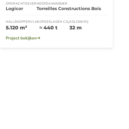
OPDRACHTGEVER
HOOFDAANNEMER
Logicor
Torreilles Constructions Bois
HALLENOPPERVLAK
OPGESLAGEN CO₂
KOLOMVRIJ
5.120 m²
≈ 440 t
32 m
Project bekijken
LOGISTIEK & OPSLAG