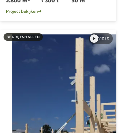
2.800 m²
≈ 300 t
30 m
Project bekijken
BEDRIJFSHALLEN
VIDEO