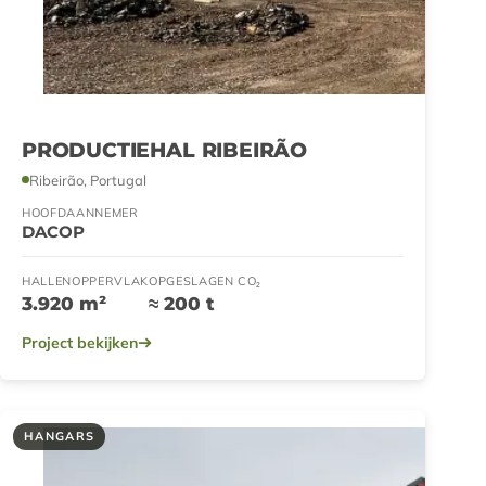
PRODUCTIEHAL RIBEIRÃO
Ribeirão, Portugal
HOOFDAANNEMER
DACOP
HALLENOPPERVLAK
OPGESLAGEN CO₂
3.920 m²
≈ 200 t
Project bekijken
HANGARS