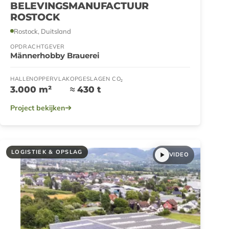
BELEVINGSMANUFACTUUR
ROSTOCK
Rostock, Duitsland
OPDRACHTGEVER
Männerhobby Brauerei
HALLENOPPERVLAK
OPGESLAGEN CO₂
3.000 m²
≈ 430 t
Project bekijken
LOGISTIEK & OPSLAG
VIDEO