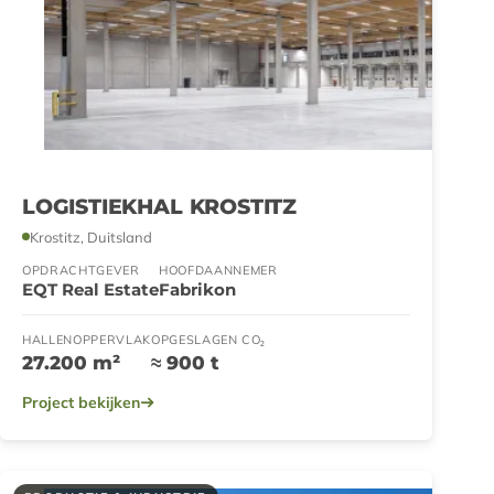
LOGISTIEKHAL KROSTITZ
Krostitz, Duitsland
OPDRACHTGEVER
HOOFDAANNEMER
EQT Real Estate
Fabrikon
HALLENOPPERVLAK
OPGESLAGEN CO₂
27.200 m²
≈ 900 t
Project bekijken