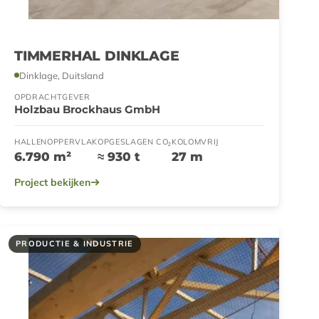
TIMMERHAL DINKLAGE
Dinklage, Duitsland
OPDRACHTGEVER
Holzbau Brockhaus GmbH
HALLENOPPERVLAK
OPGESLAGEN CO₂
KOLOMVRIJ
6.790 m²
≈ 930 t
27 m
Project bekijken
PRODUCTIE & INDUSTRIE