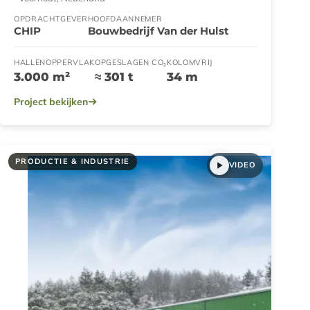
OPDRACHTGEVER
HOOFDAANNEMER
CHIP
Bouwbedrijf Van der Hulst
HALLENOPPERVLAK
OPGESLAGEN CO₂
KOLOMVRIJ
3.000 m²
≈ 301 t
34 m
Project bekijken
PRODUCTIE & INDUSTRIE
VIDEO