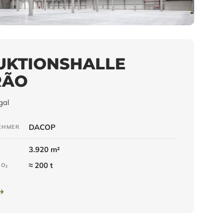
UKTIONSHALLE
RÃO
gal
DACOP
EHMER
3.920 m²
≈ 200 t
CO₂