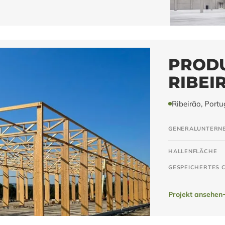
PROD
RIBEI
Ribeirão, Portu
GENERALUNTERN
HALLENFLÄCHE
GESPEICHERTES 
Projekt ansehen