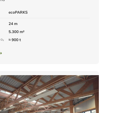
ecoPARKS
24 m
5.300 m²
≈ 900 t
CO₂