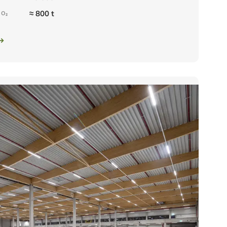
≈ 800 t
CO₂