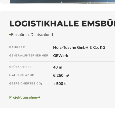
LOGISTIKHALLE EMSBÜ
Emsbüren, Deutschland
Holz-Tusche GmbH & Co. KG
BAUHERR
GEWerk
GENERALUNTERNEHMER
40 m
STÜTZENFREI
6.250 m²
HALLENFLÄCHE
≈ 500 t
GESPEICHERTES CO₂
Projekt ansehen