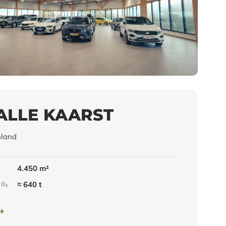
ALLE KAARST
hland
4.450 m²
≈ 640 t
CO₂