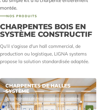
: du simple kit à la charpente entièrement
montée.
NOS PRODUITS
CHARPENTES BOIS EN
SYSTÈME CONSTRUCTIF
Qu'il s'agisse d'un hall commercial, de
production ou logistique, LIGNA systems
propose la solution standardisée adaptée.
CHARPENTES DE HALLES
SYSTÈME
Des charpentes de halls complètes en système,
planifiées et fabriquées pour le commerce et
l'industrie.