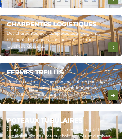
CHARPENTES LOGISTIQUES
Des charpentes bois complètes pour de grands
bâtiments logistiques, conçues dans la trame
logistique classique.
FERMES TREILLIS
Des fermes treillis économes en matière pour de
grandes portées jusqu'à 70 m, fabriquées avec
précision dans notre propre usine.
POTEAUX TUBULAIRES
Conçu en béton, bâti en bois : des poteaux béton
remplacés par des poteaux bois élancés et durables,