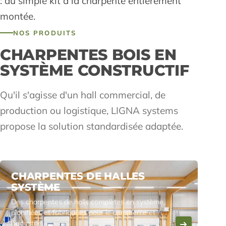
: du simple kit à la charpente entièrement
montée.
NOS PRODUITS
CHARPENTES BOIS EN
SYSTÈME CONSTRUCTIF
Qu'il s'agisse d'un hall commercial, de
production ou logistique, LIGNA systems
propose la solution standardisée adaptée.
CHARPENTES DE HALLES
SYSTÈME
Des charpentes de halls complètes en système,
planifiées et fabriquées pour le commerce et
l'industrie.