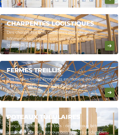
CHARPENTES LOGISTIQUES
Des charpentes bois complètes pour de grands
bâtiments logistiques, conçues dans la trame
logistique classique.
FERMES TREILLIS
Des fermes treillis économes en matière pour de
grandes portées jusqu'à 70 m, fabriquées avec
précision dans notre propre usine.
POTEAUX TUBULAIRES
Conçu en béton, bâti en bois : des poteaux béton
remplacés par des poteaux bois élancés et durables,