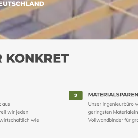
DEUTSCHLAND
R KONKRET
MATERIALSPARE
2
t aus
Unser Ingenieurbüro wä
eil wir jeden
geringsten Materialei
wirtschaftlich wie
Vollwandbinder für g