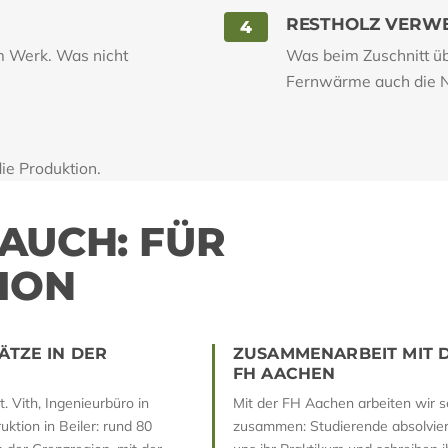
RESTHOLZ VERW
4
m Werk. Was nicht
Was beim Zuschnitt übr
Fernwärme auch die Na
ie Produktion.
UCH: FÜR M
ON
ÄTZE IN DER
ZUSAMMENARBEIT MIT 
FH AACHEN
t. Vith, Ingenieurbüro in
Mit der FH Aachen arbeiten wir s
ktion in Beiler: rund 80
zusammen: Studierende absolvier