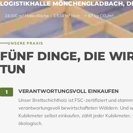
LOGISTIKHALLE MÖNCHENGLADBACH, 
24.000 m² Hallenfläche
1.634 m³ Holz
≈ 67 kg CO₂/m²
UNSERE PRAXIS
FÜNF DINGE, DIE WI
TUN
VERANTWORTUNGSVOLL EINKAUFEN
1
Unser Brettschichtholz ist FSC-zertifiziert und stamm
verantwortungsvoll bewirtschafteten Wäldern. Und w
Kubikmeter selbst einkaufen, zählt jeder Kubikmeter, 
ökologisch.