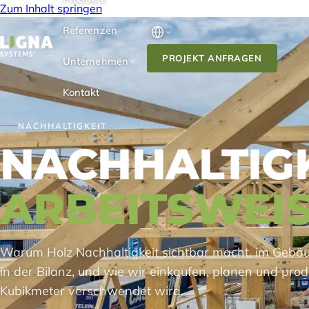
Zum Inhalt springen
Referenzen
PROJEKT ANFRAGEN
Unternehmen
Kontakt
NACHHALTIGKEIT
NACHHALTIGK
ARBEITSWEI
Warum Holz Nachhaltigkeit sichtbar macht, im Gebäud
in der Bilanz, und wie wir einkaufen, planen und prod
Kubikmeter verschwendet wird.