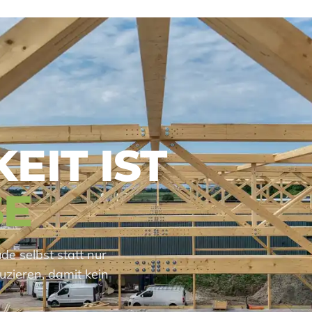
EIT IST
SE
e selbst statt nur
uzieren, damit kein