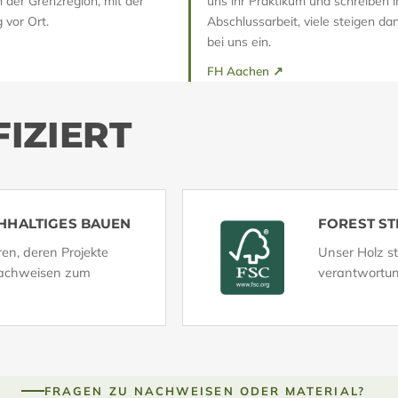
n der Grenzregion, mit der
uns ihr Praktikum und schreiben i
vor Ort.
Abschlussarbeit, viele steigen da
bei uns ein.
FH Aachen
↗
IZIERT
HHALTIGES BAUEN
FOREST S
en, deren Projekte
Unser Holz st
 Nachweisen zum
verantwortun
FRAGEN ZU NACHWEISEN ODER MATERIAL?