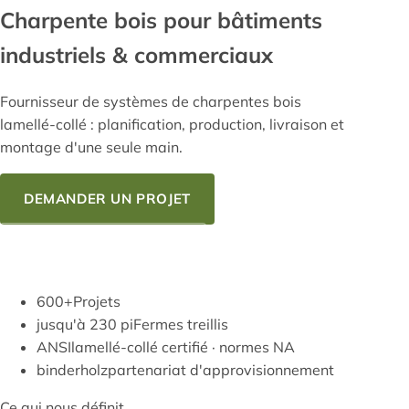
Charpente bois
pour bâtiments
industriels & commerciaux
Fournisseur de systèmes de charpentes bois
lamellé-collé : planification, production, livraison et
montage d'une seule main.
DEMANDER UN PROJET
NOTRE SAVOIR-FAIRE
600+
Projets
jusqu'à 230 pi
Fermes treillis
ANSI
lamellé-collé certifié · normes NA
binderholz
partenariat d'approvisionnement
Ce qui nous définit