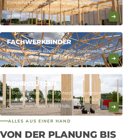
Komplette Holztragwerke für großflächige
Logistikgebäude, im klassischen Logistikraster
geplant.
FACHWERKBINDER
Materialsparende Binder für große Spannweiten bis
70 m, präzise gefertigt im eigenen Werk.
ROHRSTÜTZEN
In Beton geplant, in Holz gebaut: Betonstützen
ersetzt durch schlanke, nachhaltige Holzstützen,
passend zum Raster Ihrer Halle.
ALLES AUS EINER HAND
VON DER PLANUNG BIS