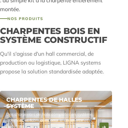
: du simple kit à la charpente entièrement
montée.
NOS PRODUITS
CHARPENTES BOIS EN
SYSTÈME CONSTRUCTIF
Qu'il s'agisse d'un hall commercial, de
production ou logistique, LIGNA systems
propose la solution standardisée adaptée.
CHARPENTES DE HALLES
SYSTÈME
Des charpentes de halls complètes en système,
planifiées et fabriquées pour le commerce et
l'industrie.