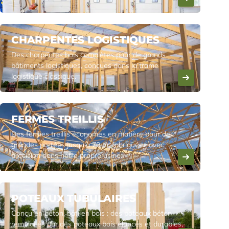
CHARPENTES LOGISTIQUES
Des charpentes bois complètes pour de grands
bâtiments logistiques, conçues dans la trame
logistique classique.
FERMES TREILLIS
Des fermes treillis économes en matière pour de
grandes portées jusqu'à 70 m, fabriquées avec
précision dans notre propre usine.
POTEAUX TUBULAIRES
Conçu en béton, bâti en bois : des poteaux béton
remplacés par des poteaux bois élancés et durables,